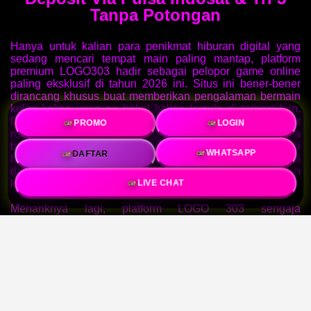
Tanpa Potongan
Hanya untuk kalian para penikmat hiburan digital yang
sedang mencari tempat main paling mantap, platform
premium
LOGO303
hadir sebagai pelopor game online
paling eksklusif di tahun 2026 ini. Situs ini bener-bener
dirancang khusus buat memberikan pengalaman bermain
kelas kakap yang ga bakal kalian temuin di tempat lain.
Dengan standar keamanan tinggi dan server yang super
PROMO
LOGIN
responsif, ga heran kalau platform ini langsung jadi idola
baru bagi para gamer yang pengen ngerasain sensasi
WHATSAPP
DAFTAR
hiburan modern yang sesungguhnya. Semua sajian di
dalamnya dibuat serba premium demi memanjakan
LIVE CHAT
kenyamanan kalian sepanjang hari.
Menariknya lagi, platform
LOGO 303
sengaja
menghadirkan fitur akun VIP buat kalian yang pengen
menikmati fasilitas serba prioritas dan penawaran khusus.
Lewat akun eksklusif ini, peluang buat meraih
kemenangan besar setiap hari terbuka makin lebar berkat
dukungan sistem yang sangat transparan dan adil. Ga
perlu khawatir soal kendala teknis, karena semua menu
permainan dijamin berjalan lancar tanpa lagging yang
mengganggu momen seru kalian. Fasilitas mewah ini