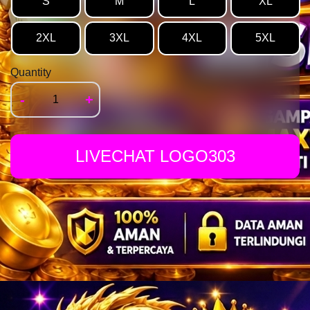
S
M
L
XL
2XL
3XL
4XL
5XL
Quantity
-
+
LIVECHAT LOGO303