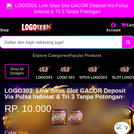
LOGO303: Link Situs Slot GACOR Deposit Via Pulsa
Game lengkap & Promo resmi.
Indosat & Tri 3 Tanpa Potongan
Bonus dan event menarik setiap hari!
Cart
Daftar dan login sekarang juga!
Shop
Account
Explore Categories
Popular Products
Shop All
Designs
LOGO303
LOGO 303
SITUS LOGO303
SLOT LOGO
LOGO303: Link Situs Slot GACOR Deposit
Via Pulsa Indosat & Tri 3 Tanpa Potongan
RP. 10.000
`2
Color:
blue